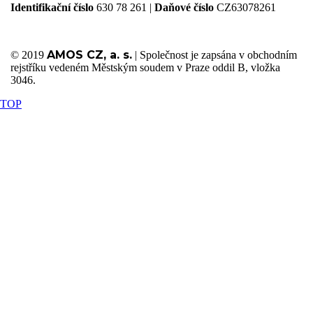
Identifikační číslo
630 78 261 |
Daňové číslo
CZ63078261
AMOS CZ, a. s.
© 2019
| Společnost je zapsána v obchodním
rejstříku vedeném Městským soudem v Praze oddil B, vložka
3046.
TOP