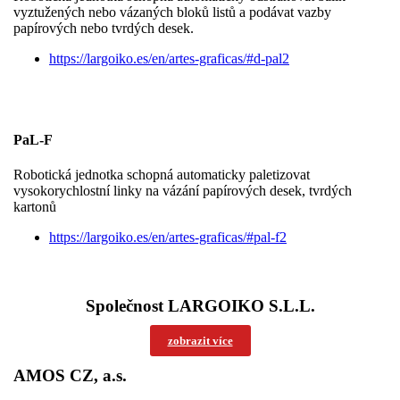
vyztužených nebo vázaných bloků listů a podávat vazby
papírových nebo tvrdých desek.
https://largoiko.es/en/artes-graficas/#d-pal2
PaL-F
Robotická jednotka schopná automaticky paletizovat
vysokorychlostní linky na vázání papírových desek, tvrdých
kartonů
https://largoiko.es/en/artes-graficas/#pal-f2
Společnost LARGOIKO S.L.L.
zobrazit více
AMOS CZ, a.s.